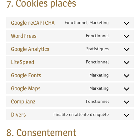
7. Cookies placés
Google reCAPTCHA
Fonctionnel, Marketing
Consent
to
WordPress
Fonctionnel
Consent
service
to
Google Analytics
Statistiques
google-
Consent
service
recaptcha
to
LiteSpeed
Fonctionnel
wordpress
Consent
service
to
Google Fonts
Marketing
google-
Consent
service
analytics
to
Google Maps
Marketing
litespeed
Consent
service
to
Complianz
Fonctionnel
google-
Consent
service
fonts
to
Divers
Finalité en attente d’enquête
google-
Consent
service
maps
to
complianz
8. Consentement
service